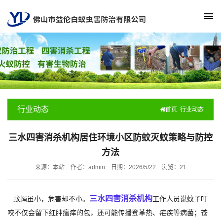
行业动态
首页
行业动态
三水四害消杀机构居住环境小区防蚊灭蚊策略与防控
方法
来源：本站
作者：admin
日期：2026/5/22
浏览：
21
三水四害消杀机构
蚊蝇虽小，危害却不小。
工作人员说蚊子叮
咬不仅会留下红肿瘙痒的包，还可能传播登革热、疟疾等病菌；苍