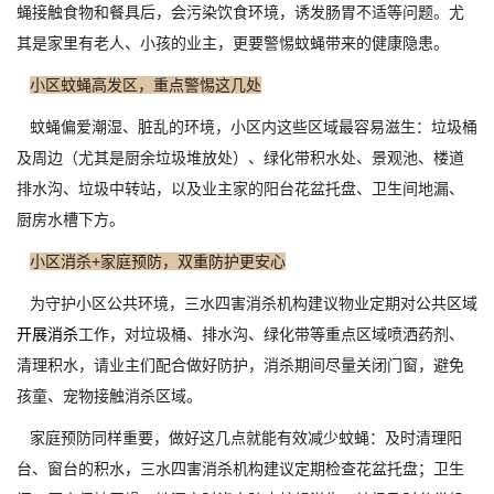
蝇接触食物和餐具后，会污染饮食环境，诱发肠胃不适等问题。尤
其是家里有老人、小孩的业主，更要警惕蚊蝇带来的健康隐患。
小区蚊蝇高发区，重点警惕这几处
蚊蝇偏爱潮湿、脏乱的环境，小区内这些区域最容易滋生：垃圾桶
及周边（尤其是厨余垃圾堆放处）、绿化带积水处、景观池、楼道
排水沟、垃圾中转站，以及业主家的阳台花盆托盘、卫生间地漏、
厨房水槽下方。
小区消杀+家庭预防，双重防护更安心
为守护小区公共环境，三水四害消杀机构建议物业定期对公共区域
开展消杀
工作，对垃圾桶、排水沟、绿化带等重点区域喷洒药剂、
清理积水，请业主们配合做好防护，消杀期间尽量关闭门窗，避免
孩童、宠物接触消杀区域。
家庭预防同样重要，做好这几点就能有效减少蚊蝇：及时清理阳
台、窗台的积水，三水四害消杀机构建议定期检查花盆托盘；卫生