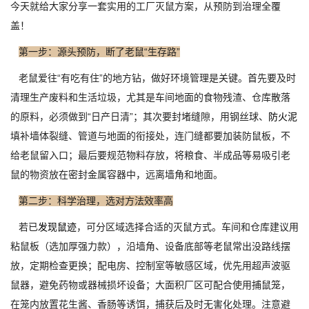
今天就给大家分享一套实用的工厂灭鼠方案，从预防到治理全覆
盖！
第一步：源头预防，断了老鼠“生存路”
老鼠爱往“有吃有住”的地方钻，做好环境管理是关键。首先要及时
清理生产废料和生活垃圾，尤其是车间地面的食物残渣、仓库散落
的原料，必须做到“日产日清”；其次要封堵缝隙，用钢丝球、
防火泥
填补墙体裂缝、管道与地面的衔接处，连门缝都要加装防鼠板，不
给老鼠留入口；最后要规范物料存放，将粮食、半成品等易吸引老
鼠的物资放在密封金属容器中，远离墙角和地面。
第二步：科学治理，选对方法效率高
若已
发现鼠迹
，可分区域选择合适的灭鼠方式。车间和仓库建议用
粘鼠板（选加厚强力款），沿墙角、设备底部等老鼠常出没路线摆
放，定期检查更换；配电房、控制室等敏感区域，优先用超声波驱
鼠器，避免药物或器械损坏设备；大面积厂区可配合使用捕鼠笼，
在笼内放置花生酱、香肠等诱饵，捕获后及时无害化处理。注意避