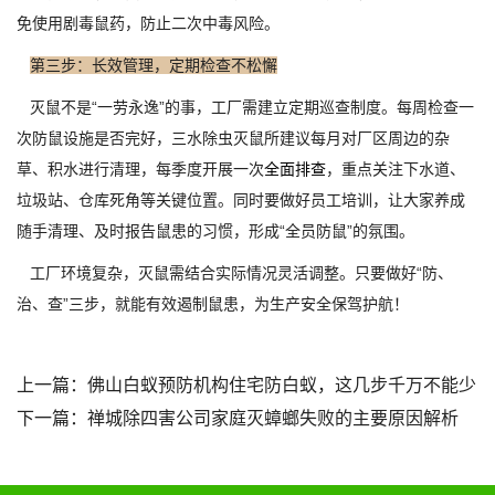
免使用剧毒鼠药，防止二次中毒风险。
第三步：长效管理，定期检查不松懈
灭鼠不是“一劳永逸”的事，工厂需建立定期巡查制度。每周检查一
次防鼠设施是否完好，三水除虫灭鼠所建议每月对厂区周边的杂
草、积水进行清理，每季度开展一次
全面排查
，重点关注下水道、
垃圾站、仓库死角等关键位置。同时要做好员工培训，让大家养成
随手清理、及时报告鼠患的习惯，形成“全员防鼠”的氛围。
工厂环境复杂，灭鼠需结合实际情况灵活调整。只要做好“防、
治、查”三步，就能有效遏制鼠患，为生产安全保驾护航！
上一篇：
佛山白蚁预防机构住宅防白蚁，这几步千万不能少
下一篇：
禅城除四害公司家庭灭蟑螂失败的主要原因解析